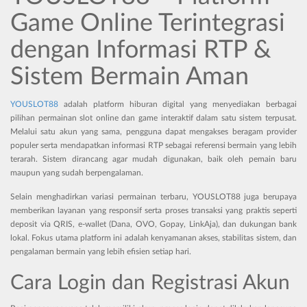
Game Online Terintegrasi
dengan Informasi RTP &
Sistem Bermain Aman
YOUSLOT88
adalah platform hiburan digital yang menyediakan berbagai
pilihan permainan slot online dan game interaktif dalam satu sistem terpusat.
Melalui satu akun yang sama, pengguna dapat mengakses beragam provider
populer serta mendapatkan informasi RTP sebagai referensi bermain yang lebih
terarah. Sistem dirancang agar mudah digunakan, baik oleh pemain baru
maupun yang sudah berpengalaman.
Selain menghadirkan variasi permainan terbaru, YOUSLOT88 juga berupaya
memberikan layanan yang responsif serta proses transaksi yang praktis seperti
deposit via QRIS, e-wallet (Dana, OVO, Gopay, LinkAja), dan dukungan bank
lokal. Fokus utama platform ini adalah kenyamanan akses, stabilitas sistem, dan
pengalaman bermain yang lebih efisien setiap hari.
Cara Login dan Registrasi Akun