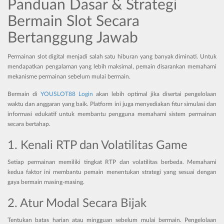
Panduan Dasar & Strategi
Bermain Slot Secara
Bertanggung Jawab
Permainan slot digital menjadi salah satu hiburan yang banyak diminati. Untuk
mendapatkan pengalaman yang lebih maksimal, pemain disarankan memahami
mekanisme permainan sebelum mulai bermain.
Bermain di
YOUSLOT88 Login
akan lebih optimal jika disertai pengelolaan
waktu dan anggaran yang baik. Platform ini juga menyediakan fitur simulasi dan
informasi edukatif untuk membantu pengguna memahami sistem permainan
secara bertahap.
1. Kenali RTP dan Volatilitas Game
Setiap permainan memiliki tingkat RTP dan volatilitas berbeda. Memahami
kedua faktor ini membantu pemain menentukan strategi yang sesuai dengan
gaya bermain masing-masing.
2. Atur Modal Secara Bijak
Tentukan batas harian atau mingguan sebelum mulai bermain. Pengelolaan