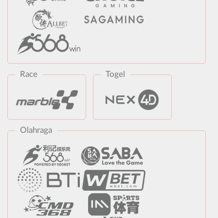
Race
Togel
Olahraga