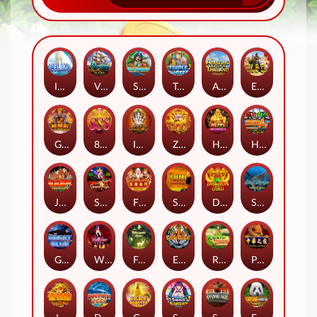
ICELAND
Victory
Sea Captain
Triple Twister
Amazing Thailand
Emperor Gate
God Of Wealth
888
India
Zhao Cai Jin Bao
Happy Prosperous
Highway King
JAPAN
Striper Night
FORTUNE
SAFARI Heat
Dragon Gold
Sea World
Great Blue
Wild Fox
Fairy Garden
Eyes of Fortune
Robin Hood
Panda