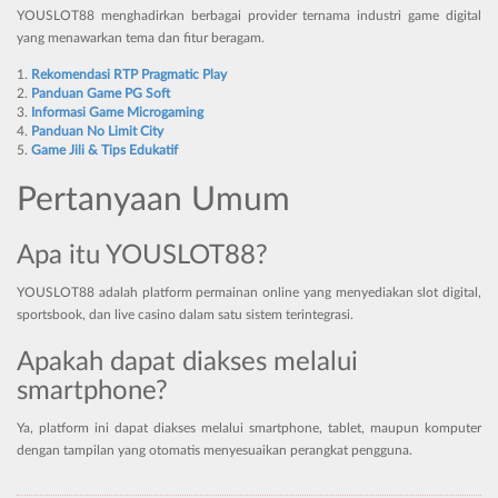
YOUSLOT88 menghadirkan berbagai provider ternama industri game digital
yang menawarkan tema dan fitur beragam.
Rekomendasi RTP Pragmatic Play
Panduan Game PG Soft
Informasi Game Microgaming
Panduan No Limit City
Game Jili & Tips Edukatif
Pertanyaan Umum
Apa itu YOUSLOT88?
YOUSLOT88 adalah platform permainan online yang menyediakan slot digital,
sportsbook, dan live casino dalam satu sistem terintegrasi.
Apakah dapat diakses melalui
smartphone?
Ya, platform ini dapat diakses melalui smartphone, tablet, maupun komputer
dengan tampilan yang otomatis menyesuaikan perangkat pengguna.