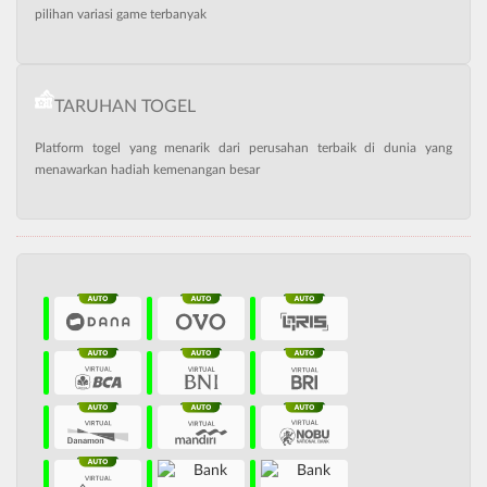
pilihan variasi game terbanyak
TARUHAN TOGEL
Platform togel yang menarik dari perusahan terbaik di dunia yang
menawarkan hadiah kemenangan besar