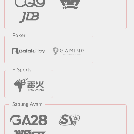
Poker
E-Sports
Sabung Ayam