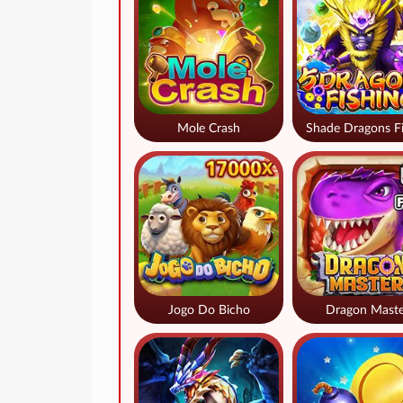
Mole Crash
Jogo Do Bicho
Dragon Maste