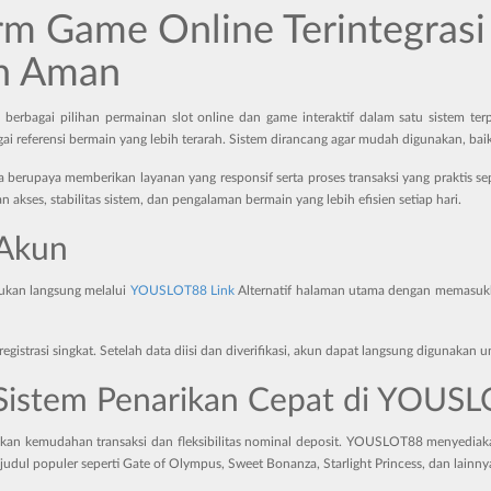
 Game Online Terintegrasi
in Aman
 berbagai pilihan permainan slot online dan game interaktif dalam satu sistem t
ai referensi bermain yang lebih terarah. Sistem dirancang agar mudah digunakan, b
erupaya memberikan layanan yang responsif serta proses transaksi yang praktis sep
akses, stabilitas sistem, dan pengalaman bermain yang lebih efisien setiap hari.
 Akun
kukan langsung melalui
YOUSLOT88 Link
Alternatif halaman utama dengan memasukkan
istrasi singkat. Setelah data diisi dan diverifikasi, akun dapat langsung digunakan 
Sistem Penarikan Cepat di YOUS
an kemudahan transaksi dan fleksibilitas nominal deposit. YOUSLOT88 menyediaka
ul populer seperti Gate of Olympus, Sweet Bonanza, Starlight Princess, dan lainnya 