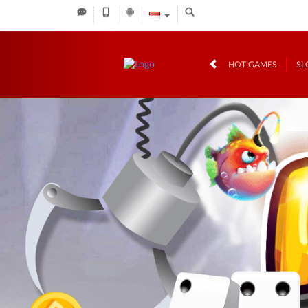
HOT GAMES
SL