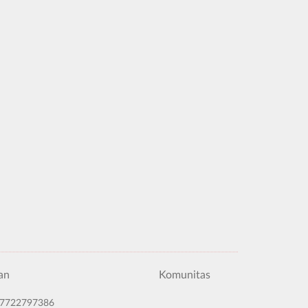
an
Komunitas
7722797386