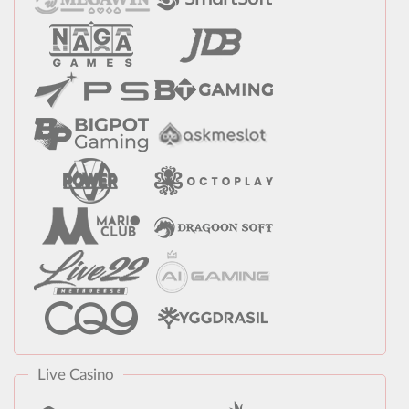
Live Casino