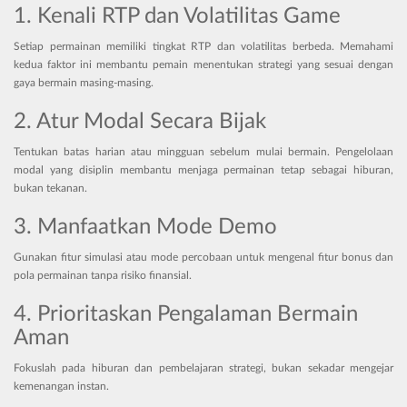
1. Kenali RTP dan Volatilitas Game
Setiap permainan memiliki tingkat RTP dan volatilitas berbeda. Memahami
kedua faktor ini membantu pemain menentukan strategi yang sesuai dengan
gaya bermain masing-masing.
2. Atur Modal Secara Bijak
Tentukan batas harian atau mingguan sebelum mulai bermain. Pengelolaan
modal yang disiplin membantu menjaga permainan tetap sebagai hiburan,
bukan tekanan.
3. Manfaatkan Mode Demo
Gunakan fitur simulasi atau mode percobaan untuk mengenal fitur bonus dan
pola permainan tanpa risiko finansial.
4. Prioritaskan Pengalaman Bermain
Aman
Fokuslah pada hiburan dan pembelajaran strategi, bukan sekadar mengejar
kemenangan instan.