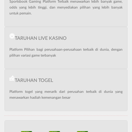
Sportsbook Gaming Platform Terbaik menawarkan lebih banyak game,
odds yang lebih tinggi, dan menyediakan pilihan yang lebih banyak
untuk pemain.
TARUHAN LIVE KASINO
Platform Pilihan bagi perusahaan-perusahaan terbaik di dunia, dengan
pilihan variasi game terbanyak
TARUHAN TOGEL
Platform togel yang menarik dari perusahan terbaik di dunia yang
menawarkan hadiah kemenangan besar