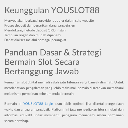
Keunggulan YOUSLOT88
Menyediakan berbagai provider populer dalam satu website
Proses deposit dan penarikan dana yang efisien
Mendukung metode deposit QRIS instan
Tampilan ringan dan mudah dipahami
Dapat diakses melalui berbagai perangkat
Panduan Dasar & Strategi
Bermain Slot Secara
Bertanggung Jawab
Permainan slot digital menjadi salah satu hiburan yang banyak diminati. Untuk
mendapatkan pengalaman yang lebih maksimal, pemain disarankan memahami
mekanisme permainan sebelum mulai bermain.
Bermain di
YOUSLOT88 Login
akan lebih optimal jika disertai pengelolaan
waktu dan anggaran yang baik. Platform ini juga menyediakan fitur simulasi dan
informasi edukatif untuk membantu pengguna memahami sistem permainan
secara bertahap.