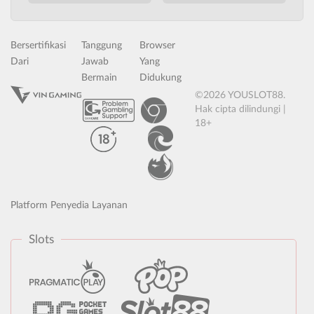
Bersertifikasi
Tanggung
Browser
Dari
Jawab
Yang
Bermain
Didukung
©2026 YOUSLOT88.
Hak cipta dilindungi |
18+
Platform Penyedia Layanan
Slots