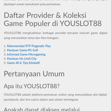
dipelajari untuk memahami pola permainan.
Daftar Provider & Koleksi
Game Populer di YOUSLOT88
YOUSLOT88 menghadirkan berbagai provider ternama industri game digital
yang menawarkan tema dan fitur beragam.
Rekomendasi RTP Pragmatic Play
Panduan Game PG Soft
Informasi Game Microgaming
Panduan No Limit City
Game Jili & Tips Edukatif
Pertanyaan Umum
Apa itu YOUSLOT88?
YOUSLOT88 adalah platform permainan online yang menyediakan slot digital,
sportsbook, dan live casino dalam satu sistem terintegrasi.
Apakah dapat diakses melalui