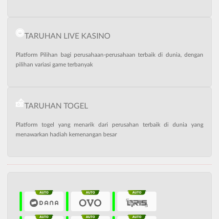
TARUHAN LIVE KASINO
Platform Pilihan bagi perusahaan-perusahaan terbaik di dunia, dengan
pilihan variasi game terbanyak
TARUHAN TOGEL
Platform togel yang menarik dari perusahan terbaik di dunia yang
menawarkan hadiah kemenangan besar