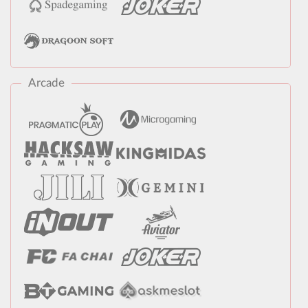
Arcade