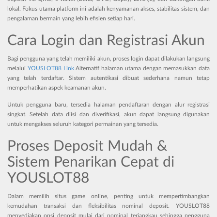
lokal. Fokus utama platform ini adalah kenyamanan akses, stabilitas sistem, dan
pengalaman bermain yang lebih efisien setiap hari.
Cara Login dan Registrasi Akun
Bagi pengguna yang telah memiliki akun, proses login dapat dilakukan langsung
melalui
YOUSLOT88 Link
Alternatif halaman utama dengan memasukkan data
yang telah terdaftar. Sistem autentikasi dibuat sederhana namun tetap
memperhatikan aspek keamanan akun.
Untuk pengguna baru, tersedia halaman pendaftaran dengan alur registrasi
singkat. Setelah data diisi dan diverifikasi, akun dapat langsung digunakan
untuk mengakses seluruh kategori permainan yang tersedia.
Proses Deposit Mudah &
Sistem Penarikan Cepat di
YOUSLOT88
Dalam memilih situs game online, penting untuk mempertimbangkan
kemudahan transaksi dan fleksibilitas nominal deposit. YOUSLOT88
menyediakan opsi deposit mulai dari nominal terjangkau sehingga pengguna