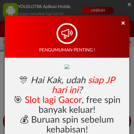
×
YOUSLOT88 Aplikasi Mobile
UNDUH
Jangan tampilkan lagi hari ini
×
Masuk
Daftar
al Sports pada 30-Jun-2026 dari 14.59.59 sampai 30-Sep-2026 14.59.59. Selama wak
PENGUMUMAN PENTING !
🎊
Hai Kak, udah
siap JP
hari ini
?
🎯
Slot lagi Gacor
, free spin
JACKPOT
PLAY
banyak keluar!
IDR
12,678,260,677
💰 Buruan spin sebelum
kehabisan!