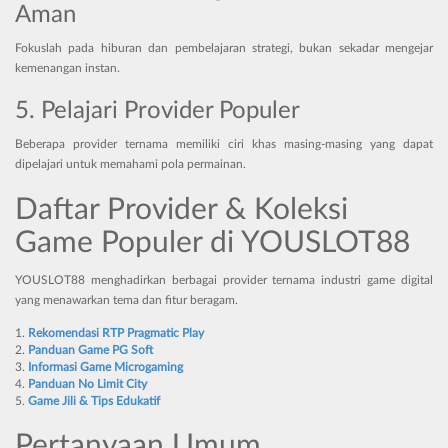
Aman
Fokuslah pada hiburan dan pembelajaran strategi, bukan sekadar mengejar
kemenangan instan.
5. Pelajari Provider Populer
Beberapa provider ternama memiliki ciri khas masing-masing yang dapat
dipelajari untuk memahami pola permainan.
Daftar Provider & Koleksi
Game Populer di YOUSLOT88
YOUSLOT88 menghadirkan berbagai provider ternama industri game digital
yang menawarkan tema dan fitur beragam.
Rekomendasi RTP Pragmatic Play
Panduan Game PG Soft
Informasi Game Microgaming
Panduan No Limit City
Game Jili & Tips Edukatif
Pertanyaan Umum