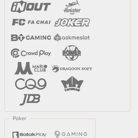
Poker