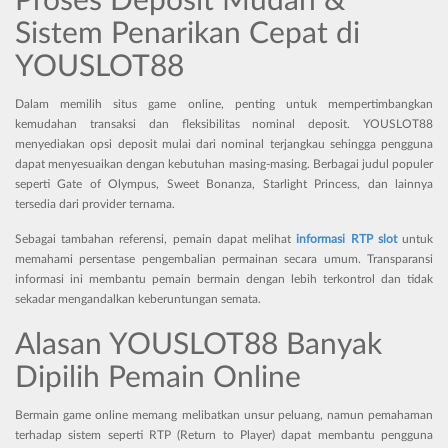
Proses Deposit Mudah &
Sistem Penarikan Cepat di
YOUSLOT88
Dalam memilih situs game online, penting untuk mempertimbangkan
kemudahan transaksi dan fleksibilitas nominal deposit. YOUSLOT88
menyediakan opsi deposit mulai dari nominal terjangkau sehingga pengguna
dapat menyesuaikan dengan kebutuhan masing-masing. Berbagai judul populer
seperti Gate of Olympus, Sweet Bonanza, Starlight Princess, dan lainnya
tersedia dari provider ternama.
Sebagai tambahan referensi, pemain dapat melihat
informasi RTP slot
untuk
memahami persentase pengembalian permainan secara umum. Transparansi
informasi ini membantu pemain bermain dengan lebih terkontrol dan tidak
sekadar mengandalkan keberuntungan semata.
Alasan YOUSLOT88 Banyak
Dipilih Pemain Online
Bermain game online memang melibatkan unsur peluang, namun pemahaman
terhadap sistem seperti RTP (Return to Player) dapat membantu pengguna