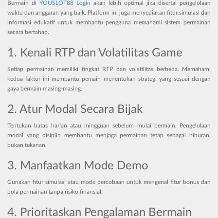
Bermain di
YOUSLOT88 Login
akan lebih optimal jika disertai pengelolaan
waktu dan anggaran yang baik. Platform ini juga menyediakan fitur simulasi dan
informasi edukatif untuk membantu pengguna memahami sistem permainan
secara bertahap.
1. Kenali RTP dan Volatilitas Game
Setiap permainan memiliki tingkat RTP dan volatilitas berbeda. Memahami
kedua faktor ini membantu pemain menentukan strategi yang sesuai dengan
gaya bermain masing-masing.
2. Atur Modal Secara Bijak
Tentukan batas harian atau mingguan sebelum mulai bermain. Pengelolaan
modal yang disiplin membantu menjaga permainan tetap sebagai hiburan,
bukan tekanan.
3. Manfaatkan Mode Demo
Gunakan fitur simulasi atau mode percobaan untuk mengenal fitur bonus dan
pola permainan tanpa risiko finansial.
4. Prioritaskan Pengalaman Bermain