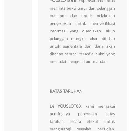
YOUSLOT88
mempunyai hak untuk
meminta bukti umur dari pelanggan
manapun dan untuk melakukan
pengecekan untuk memverifikasi
informasi yang disediakan. Akun
pelanggan mungkin akan ditutup
untuk sementara dan dana akan
ditahan sampai tersedia bukti yang
memadai mengenai umur anda.
BATAS TARUHAN
Di
YOUSLOT88
, kami mengakui
pentingnya penerapan batas
taruhan secara efektif untuk
mengurangi masalah perjudian.