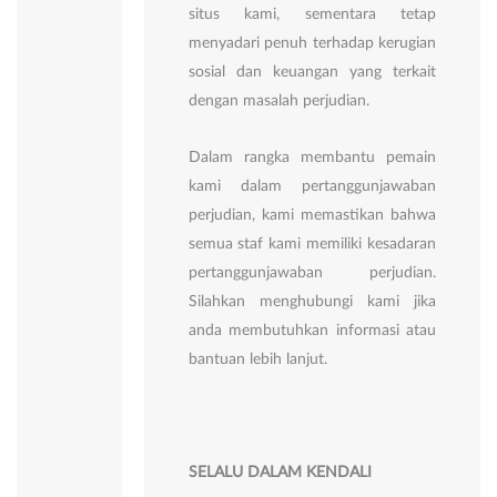
situs kami, sementara tetap
menyadari penuh terhadap kerugian
sosial dan keuangan yang terkait
dengan masalah perjudian.
Dalam rangka membantu pemain
kami dalam pertanggunjawaban
perjudian, kami memastikan bahwa
semua staf kami memiliki kesadaran
pertanggunjawaban perjudian.
Silahkan menghubungi kami jika
anda membutuhkan informasi atau
bantuan lebih lanjut.
SELALU DALAM KENDALI