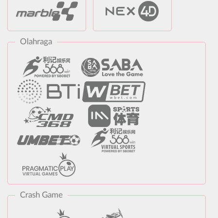
Olahraga
Crash Game