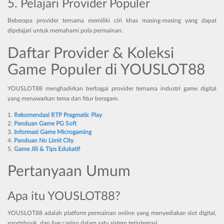
5. Pelajari Provider Populer
Beberapa provider ternama memiliki ciri khas masing-masing yang dapat
dipelajari untuk memahami pola permainan.
Daftar Provider & Koleksi
Game Populer di YOUSLOT88
YOUSLOT88 menghadirkan berbagai provider ternama industri game digital
yang menawarkan tema dan fitur beragam.
Rekomendasi RTP Pragmatic Play
Panduan Game PG Soft
Informasi Game Microgaming
Panduan No Limit City
Game Jili & Tips Edukatif
Pertanyaan Umum
Apa itu YOUSLOT88?
YOUSLOT88 adalah platform permainan online yang menyediakan slot digital,
sportsbook, dan live casino dalam satu sistem terintegrasi.