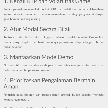
1. Kenali RTP dan Volatilitas Game
Setiap permainan memiliki tingkat RTP dan volatilitas berbeda. Memahami
kedua faktor ini membantu pemain menentukan strategi yang sesuai dengan
gaya bermain masing-masing.
2. Atur Modal Secara Bijak
Tentukan batas harian atau mingguan sebelum mulai bermain. Pengelolaan
modal yang disiplin membantu menjaga permainan tetap sebagai hiburan,
bukan tekanan.
3. Manfaatkan Mode Demo
Gunakan fitur simulasi atau mode percobaan untuk mengenal fitur bonus dan
pola permainan tanpa risiko finansial.
4. Prioritaskan Pengalaman Bermain
Aman
Fokuslah pada hiburan dan pembelajaran strategi, bukan sekadar mengejar
kemenangan instan.