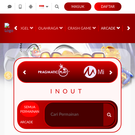
MASUK
DAFTAR
RACE
TOGEL
OLAHRAGA
CRASH GAME
ARCADE
POK
INOUT
SEMUA
PERMAINAN
ARCADE