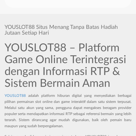
YOUSLOT88 Situs Menang Tanpa Batas Hadiah
Jutaan Setiap Hari
YOUSLOT88 – Platform
Game Online Terintegrasi
dengan Informasi RTP &
Sistem Bermain Aman
YOUSLOT88
adalah platform hiburan digital yang menyediakan berbagai
pilihan permainan slot online dan game interaktif dalam satu sistem terpusat.
Melalui satu akun yang sama, pengguna dapat mengakses beragam provider
populer serta mendapatkan informasi RTP sebagai referensi bermain yang lebih
terarah. Sistem dirancang agar mudah digunakan, baik oleh pemain baru
maupun yang sudah berpengalaman.