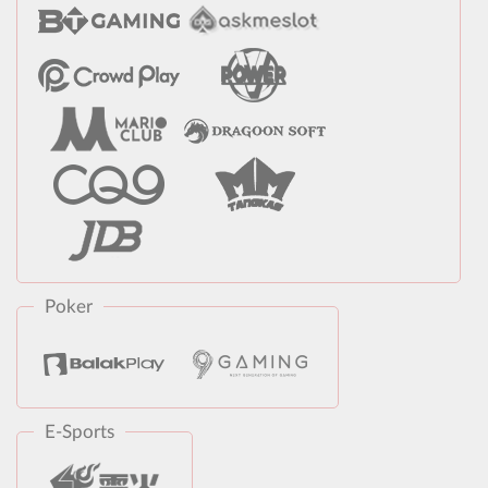
Poker
E-Sports